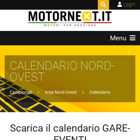
Login
Menu
CALENDARIO NORD-
OVEST
Campionati
Area Nord-Ovest
Calendario
Scarica il calendario GARE-