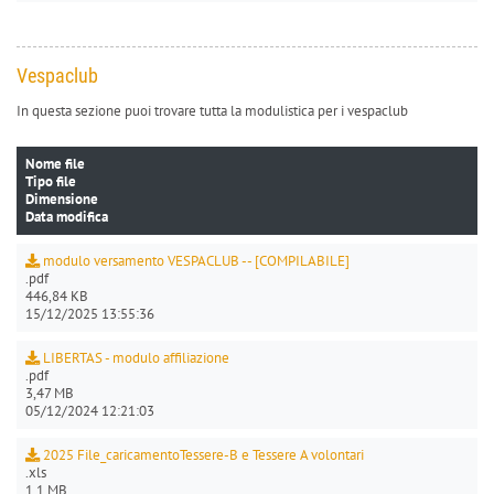
Vespaclub
In questa sezione puoi trovare tutta la modulistica per i vespaclub
Nome file
Tipo file
Dimensione
Data modifica
modulo versamento VESPACLUB -- [COMPILABILE]
.pdf
446,84 KB
15/12/2025 13:55:36
LIBERTAS - modulo affiliazione
.pdf
3,47 MB
05/12/2024 12:21:03
2025 File_caricamentoTessere-B e Tessere A volontari
.xls
1,1 MB