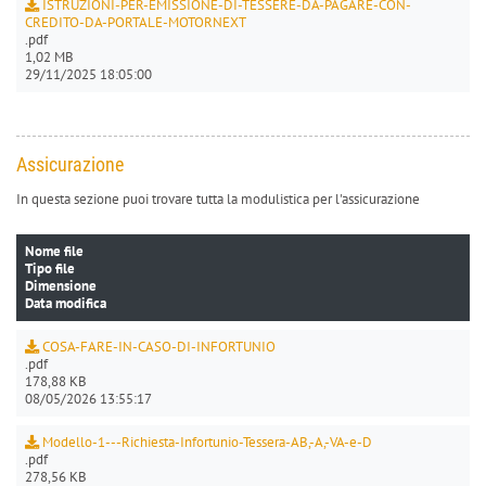
ISTRUZIONI-PER-EMISSIONE-DI-TESSERE-DA-PAGARE-CON-
CREDITO-DA-PORTALE-MOTORNEXT
.pdf
1,02 MB
29/11/2025 18:05:00
Assicurazione
In questa sezione puoi trovare tutta la modulistica per l'assicurazione
Nome file
Tipo file
Dimensione
Data modifica
COSA-FARE-IN-CASO-DI-INFORTUNIO
.pdf
178,88 KB
08/05/2026 13:55:17
Modello-1---Richiesta-Infortunio-Tessera-AB,-A,-VA-e-D
.pdf
278,56 KB