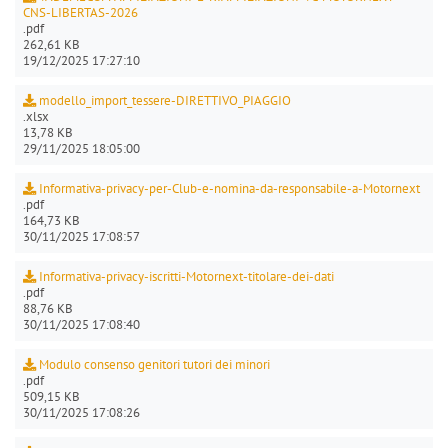
CNS-LIBERTAS-2026
.pdf
262,61 KB
19/12/2025 17:27:10
modello_import_tessere-DIRETTIVO_PIAGGIO
.xlsx
13,78 KB
29/11/2025 18:05:00
Informativa-privacy-per-Club-e-nomina-da-responsabile-a-Motornext
.pdf
164,73 KB
30/11/2025 17:08:57
Informativa-privacy-iscritti-Motornext-titolare-dei-dati
.pdf
88,76 KB
30/11/2025 17:08:40
Modulo consenso genitori tutori dei minori
.pdf
509,15 KB
30/11/2025 17:08:26