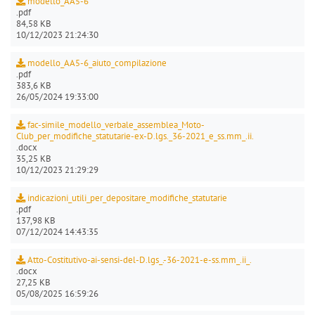
modello_AA5-6
.pdf
84,58 KB
10/12/2023 21:24:30
modello_AA5-6_aiuto_compilazione
.pdf
383,6 KB
26/05/2024 19:33:00
fac-simile_modello_verbale_assemblea_Moto-
Club_per_modifiche_statutarie-ex-D.lgs._36-2021_e_ss.mm_.ii.
.docx
35,25 KB
10/12/2023 21:29:29
indicazioni_utili_per_depositare_modifiche_statutarie
.pdf
137,98 KB
07/12/2024 14:43:35
Atto-Costitutivo-ai-sensi-del-D.lgs_.-36-2021-e-ss.mm_.ii_.
.docx
27,25 KB
05/08/2025 16:59:26