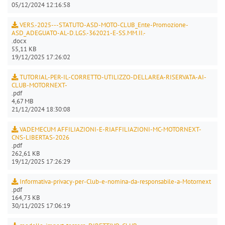
05/12/2024 12:16:58
VERS.-2025---STATUTO-ASD-MOTO-CLUB_Ente-Promozione-
ASD_ADEGUATO-AL-D.LGS.-362021-E-SS.MM.II.-
.docx
55,11 KB
19/12/2025 17:26:02
TUTORIAL-PER-IL-CORRETTO-UTILIZZO-DELLAREA-RISERVATA-AI-
CLUB-MOTORNEXT-
.pdf
4,67 MB
21/12/2024 18:30:08
VADEMECUM AFFILIAZIONI-E-RIAFFILIAZIONI-MC-MOTORNEXT-
CNS-LIBERTAS-2026
.pdf
262,61 KB
19/12/2025 17:26:29
Informativa-privacy-per-Club-e-nomina-da-responsabile-a-Motornext
.pdf
164,73 KB
30/11/2025 17:06:19