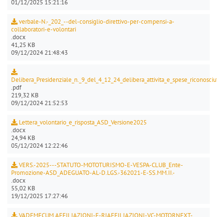
01/12/2025 15:21:16
verbale-N.-_202_--del-consiglio-direttivo-per-compensi-a-
collaboratori-e-volontari
.docx
41,25 KB
09/12/2024 21:48:43
Delibera_Presidenziale_n._9_del_4_12_24_delibera_attivita_e_spese_riconosciut
.pdf
219,32 KB
09/12/2024 21:52:53
Lettera_volontario_e_risposta_ASD_Versione2025
.docx
24,94 KB
05/12/2024 12:22:46
VERS.-2025---STATUTO-MOTOTURISMO-E-VESPA-CLUB_Ente-
Promozione-ASD_ADEGUATO-AL-D.LGS.-362021-E-SS.MM.II.-
.docx
55,02 KB
19/12/2025 17:27:46
VADEMECUM AFFILIAZIONI-E-RIAFFILIAZIONI-VC-MOTORNEXT-