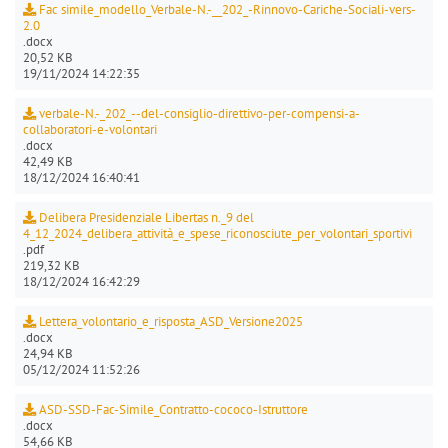
Fac simile_modello_Verbale-N.-__202_-Rinnovo-Cariche-Sociali-vers-
2.0
.docx
20,52 KB
19/11/2024 14:22:35
verbale-N.-_202_--del-consiglio-direttivo-per-compensi-a-
collaboratori-e-volontari
.docx
42,49 KB
18/12/2024 16:40:41
Delibera Presidenziale Libertas n._9 del
4_12_2024_delibera_attività_e_spese_riconosciute_per_volontari_sportivi
.pdf
219,32 KB
18/12/2024 16:42:29
Lettera_volontario_e_risposta_ASD_Versione2025
.docx
24,94 KB
05/12/2024 11:52:26
ASD-SSD-Fac-Simile_Contratto-cococo-Istruttore
.docx
54,66 KB