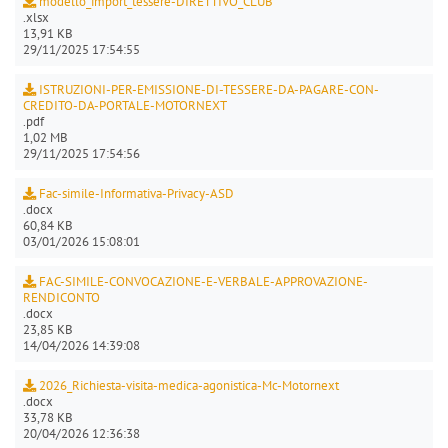
modello_import_tessere-DIRETTIVO_CLUB
.xlsx
13,91 KB
29/11/2025 17:54:55
ISTRUZIONI-PER-EMISSIONE-DI-TESSERE-DA-PAGARE-CON-
CREDITO-DA-PORTALE-MOTORNEXT
.pdf
1,02 MB
29/11/2025 17:54:56
Fac-simile-Informativa-Privacy-ASD
.docx
60,84 KB
03/01/2026 15:08:01
FAC-SIMILE-CONVOCAZIONE-E-VERBALE-APPROVAZIONE-
RENDICONTO
.docx
23,85 KB
14/04/2026 14:39:08
2026_Richiesta-visita-medica-agonistica-Mc-Motornext
.docx
33,78 KB
20/04/2026 12:36:38