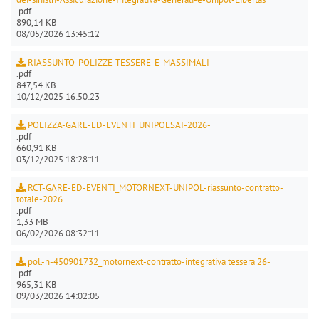
.pdf
890,14 KB
08/05/2026 13:45:12
RIASSUNTO-POLIZZE-TESSERE-E-MASSIMALI-
.pdf
847,54 KB
10/12/2025 16:50:23
POLIZZA-GARE-ED-EVENTI_UNIPOLSAI-2026-
.pdf
660,91 KB
03/12/2025 18:28:11
RCT-GARE-ED-EVENTI_MOTORNEXT-UNIPOL-riassunto-contratto-
totale-2026
.pdf
1,33 MB
06/02/2026 08:32:11
pol.-n-450901732_motornext-contratto-integrativa tessera 26-
.pdf
965,31 KB
09/03/2026 14:02:05