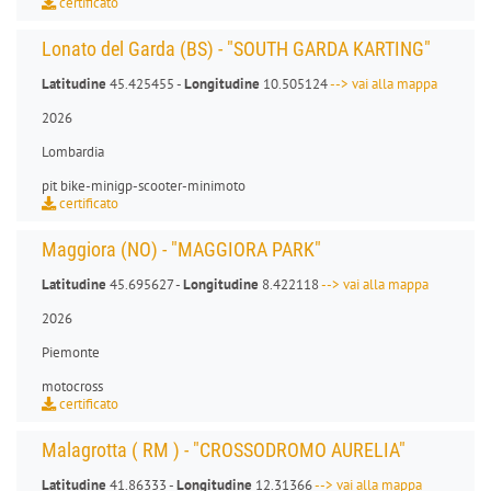
certificato
Lonato del Garda (BS) - "SOUTH GARDA KARTING"
Latitudine
45.425455 -
Longitudine
10.505124
--> vai alla mappa
2026
Lombardia
pit bike
-
minigp
-
scooter
-
minimoto
certificato
Maggiora (NO) - "MAGGIORA PARK"
Latitudine
45.695627 -
Longitudine
8.422118
--> vai alla mappa
2026
Piemonte
motocross
certificato
Malagrotta ( RM ) - "CROSSODROMO AURELIA"
Latitudine
41.86333 -
Longitudine
12.31366
--> vai alla mappa