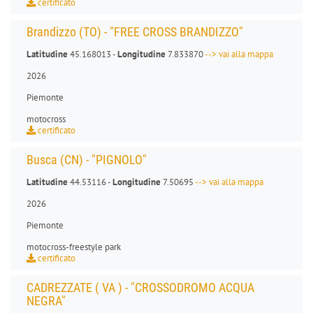
certificato
Brandizzo (TO) - "FREE CROSS BRANDIZZO"
Latitudine
45.168013 -
Longitudine
7.833870
--> vai alla mappa
2026
Piemonte
motocross
certificato
Busca (CN) - "PIGNOLO"
Latitudine
44.53116 -
Longitudine
7.50695
--> vai alla mappa
2026
Piemonte
motocross
-
freestyle park
certificato
CADREZZATE ( VA ) - "CROSSODROMO ACQUA
NEGRA"