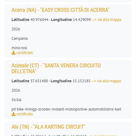
Acerra (NA) - "EASY CROSS CITTÀ DI ACERRA"
Latitudine
40.976044 -
Longitudine
14.429099
--> vai alla mappa
2026
Campania
minicross
certificato
Acireale (CT) - "SANTA VENERA CIRCUITO
DELL’ETNA"
Latitudine
37.651488 -
Longitudine
15.152185
--> vai alla mappa
2026
Sicilia
pit bike
-
minigp
-
scooter
-
motard
-
motosportive
-
automobilismo-kart
certificato
Ala (TN) - "ALA KARTING CIRCUIT"