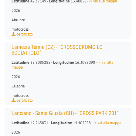
Latitudine
42.37149 -
Longitudine
13.40856
--> vai alla mappa
2026
Abruzzo
motocross
certificato
Lamezia Terme (CZ) - "CROSSODROMO LO
SCOIATTOLO"
Latitudine
38.9085285 -
Longitudine
16.3093090
--> vai alla
mappa
2026
Calabria
motocross
certificato
Lanciano - Santa Giusta (CH) - "CROSS PARK 201"
Latitudine
42.265831 -
Longitudine
14.402558
--> vai alla mappa
2026