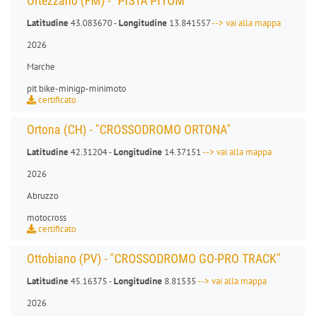
Ortezzano (FM) - "PISTA PITOM"
Latitudine
43.083670 -
Longitudine
13.841557
--> vai alla mappa
2026
Marche
pit bike
-
minigp
-
minimoto
certificato
Ortona (CH) - "CROSSODROMO ORTONA"
Latitudine
42.31204 -
Longitudine
14.37151
--> vai alla mappa
2026
Abruzzo
motocross
certificato
Ottobiano (PV) - "CROSSODROMO GO-PRO TRACK"
Latitudine
45.16375 -
Longitudine
8.81535
--> vai alla mappa
2026