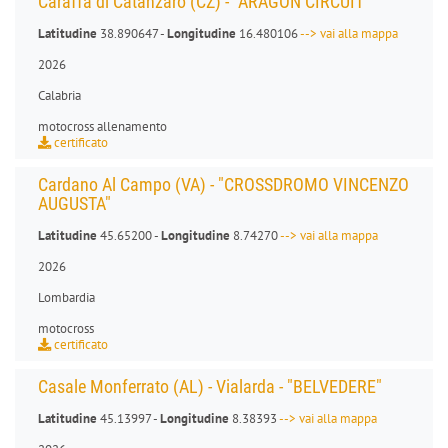
Caraffa di Catanzaro (CZ) - "ARAGON CIRCUIT"
Latitudine
38.890647 -
Longitudine
16.480106
--> vai alla mappa
2026
Calabria
motocross allenamento
certificato
Cardano Al Campo (VA) - "CROSSDROMO VINCENZO
AUGUSTA"
Latitudine
45.65200 -
Longitudine
8.74270
--> vai alla mappa
2026
Lombardia
motocross
certificato
Casale Monferrato (AL) - Vialarda - "BELVEDERE"
Latitudine
45.13997 -
Longitudine
8.38393
--> vai alla mappa