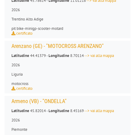
Latitudine
45.78614 -
Longitudine
11.01218
--> vai alla mappa
2026
Trentino Alto Adige
pit bike
-
minigp
-
scooter
-
motard
certificato
Arenzano (GE) - "MOTOCROSS ARENZANO"
Latitudine
44.41379 -
Longitudine
8.70114
--> vai alla mappa
2026
Liguria
motocross
certificato
Armeno (VB) - "ONDELLA"
Latitudine
45.82014 -
Longitudine
8.45169
--> vai alla mappa
2026
Piemonte