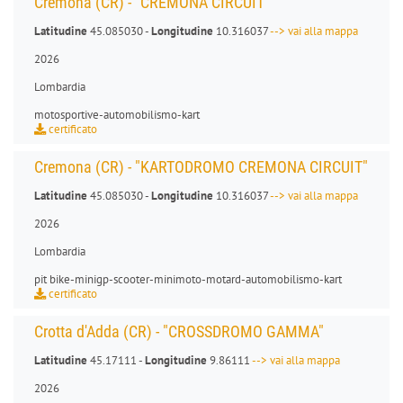
Cremona (CR) - "CREMONA CIRCUIT"
Latitudine
45.085030 -
Longitudine
10.316037
--> vai alla mappa
2026
Lombardia
motosportive
-
automobilismo-kart
certificato
Cremona (CR) - "KARTODROMO CREMONA CIRCUIT"
Latitudine
45.085030 -
Longitudine
10.316037
--> vai alla mappa
2026
Lombardia
pit bike
-
minigp
-
scooter
-
minimoto
-
motard
-
automobilismo-kart
certificato
Crotta d'Adda (CR) - "CROSSDROMO GAMMA"
Latitudine
45.17111 -
Longitudine
9.86111
--> vai alla mappa
2026