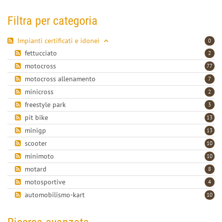
Filtra per categoria
Impianti certificati e idonei
0
fettucciato
2
motocross
77
motocross allenamento
7
minicross
2
freestyle park
3
pit bike
13
minigp
13
scooter
10
minimoto
10
motard
8
motosportive
4
automobilismo-kart
10