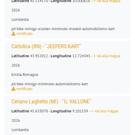
Latitudine
45.514170 -
Longitudine
10.000616
--> vai alla mappa
2026
Lombardia
pit bike
-
minigp
-
scooter
-
minimoto
-
motard
-
automobilismo-kart
certificato
Cattolica (RN) - "JEEPERS KART"
Latitudine
43.952012 -
Longitudine
12.724343
--> vai alla mappa
2026
Emilia Romagna
pit bike
-
minigp
-
minimoto
-
automobilismo-kart
certificato
Ceriano Laghetto (MI) - "IL VALLONE"
Latitudine
45.633078 -
Longitudine
9.101539
--> vai alla mappa
2026
Lombardia