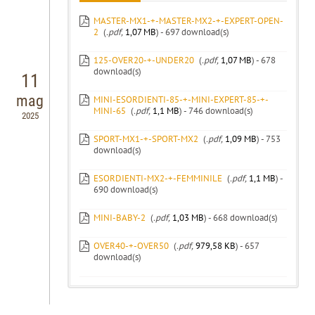
MASTER-MX1-+-MASTER-MX2-+-EXPERT-OPEN-
2
(
.pdf,
1,07 MB
) - 697 download(s)
125-OVER20-+-UNDER20
(
.pdf,
1,07 MB
) - 678
download(s)
11
mag
MINI-ESORDIENTI-85-+-MINI-EXPERT-85-+-
MINI-65
(
.pdf,
1,1 MB
) - 746 download(s)
2025
SPORT-MX1-+-SPORT-MX2
(
.pdf,
1,09 MB
) - 753
download(s)
ESORDIENTI-MX2-+-FEMMINILE
(
.pdf,
1,1 MB
) -
690 download(s)
MINI-BABY-2
(
.pdf,
1,03 MB
) - 668 download(s)
OVER40-+-OVER50
(
.pdf,
979,58 KB
) - 657
download(s)