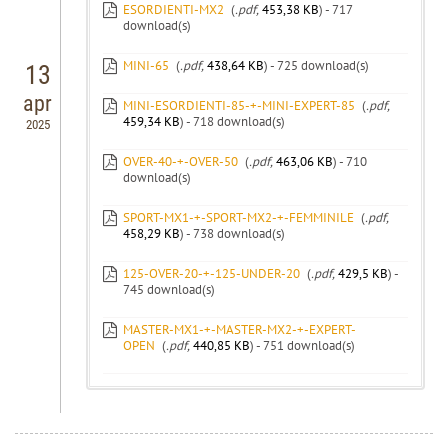
ESORDIENTI-MX2
(
.pdf,
453,38 KB
) - 717
download(s)
MINI-65
(
.pdf,
438,64 KB
) - 725 download(s)
13
apr
MINI-ESORDIENTI-85-+-MINI-EXPERT-85
(
.pdf,
459,34 KB
) - 718 download(s)
2025
OVER-40-+-OVER-50
(
.pdf,
463,06 KB
) - 710
download(s)
SPORT-MX1-+-SPORT-MX2-+-FEMMINILE
(
.pdf,
458,29 KB
) - 738 download(s)
125-OVER-20-+-125-UNDER-20
(
.pdf,
429,5 KB
) -
745 download(s)
MASTER-MX1-+-MASTER-MX2-+-EXPERT-
OPEN
(
.pdf,
440,85 KB
) - 751 download(s)