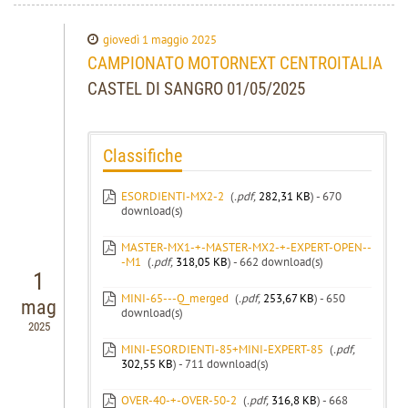
giovedì 1 maggio 2025
CAMPIONATO MOTORNEXT CENTROITALIA
CASTEL DI SANGRO 01/05/2025
Classifiche
ESORDIENTI-MX2-2
(
.pdf,
282,31 KB
) - 670
download(s)
MASTER-MX1-+-MASTER-MX2-+-EXPERT-OPEN--
-M1
(
.pdf,
318,05 KB
) - 662 download(s)
1
MINI-65---Q_merged
(
.pdf,
253,67 KB
) - 650
mag
download(s)
2025
MINI-ESORDIENTI-85+MINI-EXPERT-85
(
.pdf,
302,55 KB
) - 711 download(s)
OVER-40-+-OVER-50-2
(
.pdf,
316,8 KB
) - 668