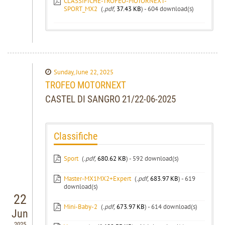
CLASSIFICHE-TROFEO-MOTORNEXT-
SPORT_MX2
(
.pdf,
37.43 KB
) - 604 download(s)
Sunday, June 22, 2025
TROFEO MOTORNEXT
CASTEL DI SANGRO 21/22-06-2025
Classifiche
Sport
(
.pdf,
680.62 KB
) - 592 download(s)
Master-MX1MX2+Expert
(
.pdf,
683.97 KB
) - 619
download(s)
22
Mini-Baby-2
(
.pdf,
673.97 KB
) - 614 download(s)
Jun
2025