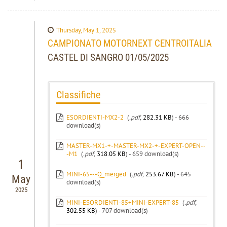
Thursday, May 1, 2025
CAMPIONATO MOTORNEXT CENTROITALIA
CASTEL DI SANGRO 01/05/2025
Classifiche
ESORDIENTI-MX2-2
(
.pdf,
282.31 KB
) - 666
download(s)
MASTER-MX1-+-MASTER-MX2-+-EXPERT-OPEN--
-M1
(
.pdf,
318.05 KB
) - 659 download(s)
1
MINI-65---Q_merged
(
.pdf,
253.67 KB
) - 645
May
download(s)
2025
MINI-ESORDIENTI-85+MINI-EXPERT-85
(
.pdf,
302.55 KB
) - 707 download(s)