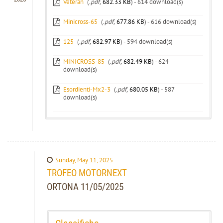
Veteran
(
.pdf,
682.33 KB
) - 614 download(s)
Minicross-65
(
.pdf,
677.86 KB
) - 616 download(s)
125
(
.pdf,
682.97 KB
) - 594 download(s)
MINICROSS-85
(
.pdf,
682.49 KB
) - 624
download(s)
Esordienti-Mx2-3
(
.pdf,
680.05 KB
) - 587
download(s)
Sunday, May 11, 2025
TROFEO MOTORNEXT
ORTONA 11/05/2025