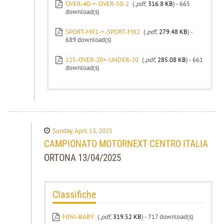
OVER-40-+-OVER-50-2
(
.pdf,
316.8 KB
) - 665
download(s)
SPORT-MX1-+-SPORT-MX2
(
.pdf,
279.48 KB
) -
689 download(s)
125-OVER-20+-UNDER-20
(
.pdf,
285.08 KB
) - 661
download(s)
Sunday, April 13, 2025
CAMPIONATO MOTORNEXT CENTRO ITALIA
ORTONA 13/04/2025
Classifiche
MINI-BABY
(
.pdf,
319.52 KB
) - 717 download(s)