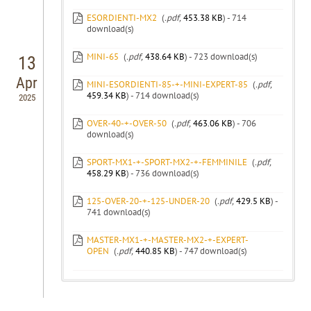
ESORDIENTI-MX2
(
.pdf,
453.38 KB
) - 714
download(s)
MINI-65
(
.pdf,
438.64 KB
) - 723 download(s)
13
Apr
MINI-ESORDIENTI-85-+-MINI-EXPERT-85
(
.pdf,
459.34 KB
) - 714 download(s)
2025
OVER-40-+-OVER-50
(
.pdf,
463.06 KB
) - 706
download(s)
SPORT-MX1-+-SPORT-MX2-+-FEMMINILE
(
.pdf,
458.29 KB
) - 736 download(s)
125-OVER-20-+-125-UNDER-20
(
.pdf,
429.5 KB
) -
741 download(s)
MASTER-MX1-+-MASTER-MX2-+-EXPERT-
OPEN
(
.pdf,
440.85 KB
) - 747 download(s)