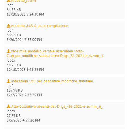
modello_AA5-6
.pdf
84.58 KB
12/10/2023 9:24:30 PM
modello_AA5-6_aiuto_compilazione
.pdf
383.6 KB
5/26/2024 7:33:00 PM
fac-simile_modello_verbale_assemblea_Moto-
Club_per_modifiche_statutarie-ex-D.lgs._36-2021_e_ss.mm_.ii.
.docx
35.25 KB
12/10/2023 9:29:29 PM
indicazioni_utili_per_depositare_modifiche_statutarie
.pdf
137.98 KB
12/7/2024 2:43:35 PM
Atto-Costitutivo-ai-sensi-del-D.lgs_.-36-2021-e-ss.mm_.ii_.
.docx
27.25 KB
8/5/2025 4:59:26 PM