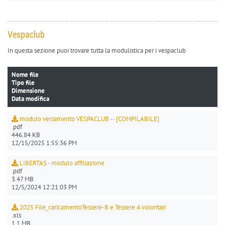
Vespaclub
In questa sezione puoi trovare tutta la modulistica per i vespaclub
Nome file
Tipo file
Dimensione
Data modifica
modulo versamento VESPACLUB -- [COMPILABILE]
.pdf
446.84 KB
12/15/2025 1:55:36 PM
LIBERTAS - modulo affiliazione
.pdf
3.47 MB
12/5/2024 12:21:03 PM
2025 File_caricamentoTessere-B e Tessere A volontari
.xls
1.1 MB