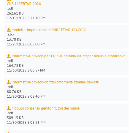
CNS-LIBERTAS-2026
.pdf
262.61 KB
12/19/2025 5:27:10 PM
modello_import_tessere-DIRETTIVO_PIAGGIO
.xlsx
13.78 KB
11/29/2025 6:05:00 PM
Informativa-privacy-per-Club-e-nomina-da-responsabile-a-Motornext
.pdf
164.73 KB
11/30/2025 5:08:57 PM
Informativa-privacy-iscritti-Motornext-titolare-dei-dati
.pdf
88.76 KB
11/30/2025 5:08:40 PM
Modulo consenso genitori tutori dei minori
.pdf
509.15 KB
11/30/2025 5:08:26 PM