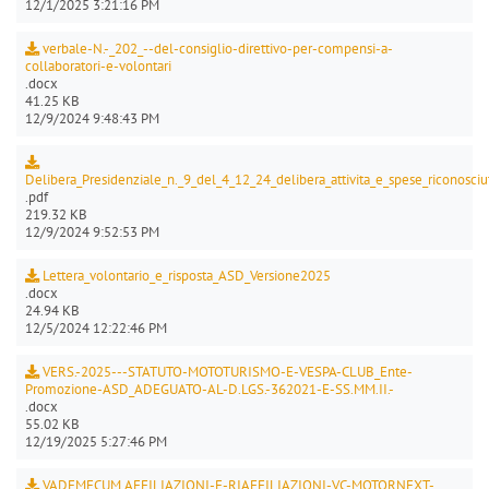
12/1/2025 3:21:16 PM
verbale-N.-_202_--del-consiglio-direttivo-per-compensi-a-
collaboratori-e-volontari
.docx
41.25 KB
12/9/2024 9:48:43 PM
Delibera_Presidenziale_n._9_del_4_12_24_delibera_attivita_e_spese_riconosciut
.pdf
219.32 KB
12/9/2024 9:52:53 PM
Lettera_volontario_e_risposta_ASD_Versione2025
.docx
24.94 KB
12/5/2024 12:22:46 PM
VERS.-2025---STATUTO-MOTOTURISMO-E-VESPA-CLUB_Ente-
Promozione-ASD_ADEGUATO-AL-D.LGS.-362021-E-SS.MM.II.-
.docx
55.02 KB
12/19/2025 5:27:46 PM
VADEMECUM AFFILIAZIONI-E-RIAFFILIAZIONI-VC-MOTORNEXT-