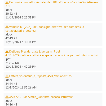
Fac simile_modello_Verbale-N.-__202_-Rinnovo-Cariche-Sociali-vers-
2.0
.docx
20.52 KB
11/19/2024 2:22:35 PM
verbale-N.-_202_--del-consiglio-direttivo-per-compensi-a-
collaboratori-e-volontari
.docx
42.49 KB
12/18/2024 4:40:41 PM
Delibera Presidenziale Libertas n._9 del
4_12_2024_delibera_attività_e_spese_riconosciute_per_volontari_sportivi
.pdf
219.32 KB
12/18/2024 4:42:29 PM
Lettera_volontario_e_risposta_ASD_Versione2025
.docx
24.94 KB
12/5/2024 11:52:26 AM
ASD-SSD-Fac-Simile_Contratto-cococo-Istruttore
.docx
54.66 KB