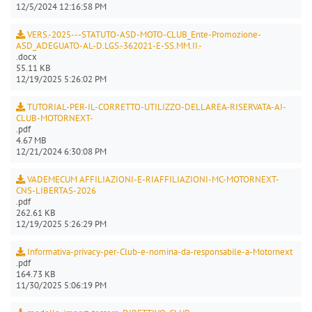
12/5/2024 12:16:58 PM
VERS.-2025---STATUTO-ASD-MOTO-CLUB_Ente-Promozione-
ASD_ADEGUATO-AL-D.LGS.-362021-E-SS.MM.II.-
.docx
55.11 KB
12/19/2025 5:26:02 PM
TUTORIAL-PER-IL-CORRETTO-UTILIZZO-DELLAREA-RISERVATA-AI-
CLUB-MOTORNEXT-
.pdf
4.67 MB
12/21/2024 6:30:08 PM
VADEMECUM AFFILIAZIONI-E-RIAFFILIAZIONI-MC-MOTORNEXT-
CNS-LIBERTAS-2026
.pdf
262.61 KB
12/19/2025 5:26:29 PM
Informativa-privacy-per-Club-e-nomina-da-responsabile-a-Motornext
.pdf
164.73 KB
11/30/2025 5:06:19 PM