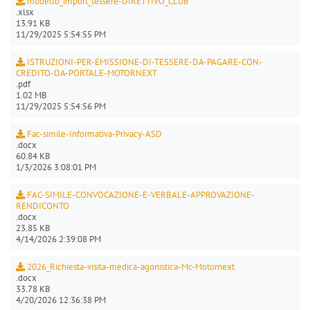
modello_import_tessere-DIRETTIVO_CLUB
.xlsx
13.91 KB
11/29/2025 5:54:55 PM
ISTRUZIONI-PER-EMISSIONE-DI-TESSERE-DA-PAGARE-CON-
CREDITO-DA-PORTALE-MOTORNEXT
.pdf
1.02 MB
11/29/2025 5:54:56 PM
Fac-simile-Informativa-Privacy-ASD
.docx
60.84 KB
1/3/2026 3:08:01 PM
FAC-SIMILE-CONVOCAZIONE-E-VERBALE-APPROVAZIONE-
RENDICONTO
.docx
23.85 KB
4/14/2026 2:39:08 PM
2026_Richiesta-visita-medica-agonistica-Mc-Motornext
.docx
33.78 KB
4/20/2026 12:36:38 PM