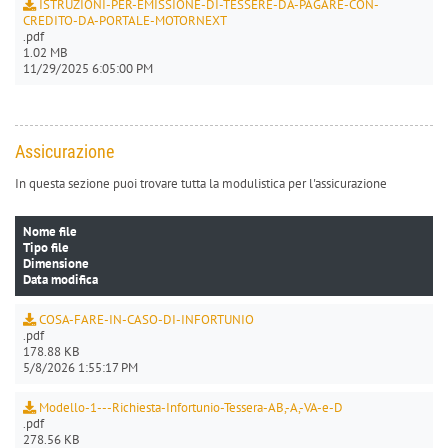
ISTRUZIONI-PER-EMISSIONE-DI-TESSERE-DA-PAGARE-CON-
CREDITO-DA-PORTALE-MOTORNEXT
.pdf
1.02 MB
11/29/2025 6:05:00 PM
Assicurazione
In questa sezione puoi trovare tutta la modulistica per l'assicurazione
Nome file
Tipo file
Dimensione
Data modifica
COSA-FARE-IN-CASO-DI-INFORTUNIO
.pdf
178.88 KB
5/8/2026 1:55:17 PM
Modello-1---Richiesta-Infortunio-Tessera-AB,-A,-VA-e-D
.pdf
278.56 KB