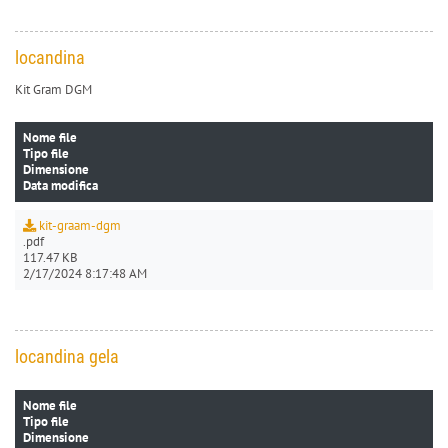
locandina
Kit Gram DGM
Nome file
Tipo file
Dimensione
Data modifica
kit-graam-dgm
.pdf
117.47 KB
2/17/2024 8:17:48 AM
locandina gela
Nome file
Tipo file
Dimensione