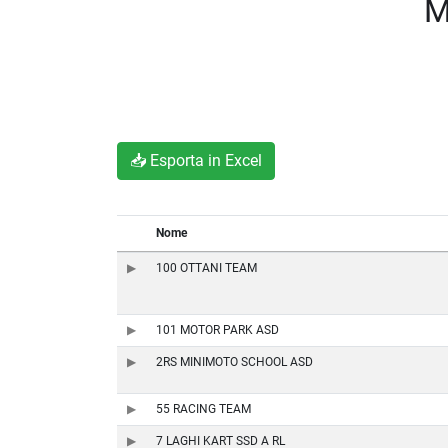
M
📥 Esporta in Excel
Nome
100 OTTANI TEAM
101 MOTOR PARK ASD
2RS MINIMOTO SCHOOL ASD
55 RACING TEAM
7 LAGHI KART SSD A RL