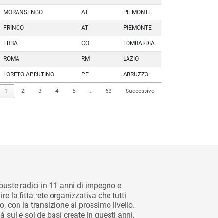
MORANSENGO
AT
PIEMONTE
FRINCO
AT
PIEMONTE
ERBA
CO
LOMBARDIA
ROMA
RM
LAZIO
LORETO APRUTINO
PE
ABRUZZO
1
2
3
4
5
…
68
Successivo
uste radici in 11 anni di impegno e
 la fitta rete organizzativa che tutti
, con la transizione al prossimo livello.
 sulle solide basi create in questi anni,