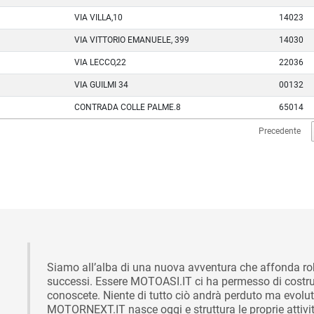
VIA VILLA,10
14023
VIA VITTORIO EMANUELE, 399
14030
VIA LECCO,22
22036
VIA GUILMI 34
00132
CONTRADA COLLE PALME.8
65014
Precedente
Siamo all’alba di una nuova avventura che affonda rob
successi. Essere MOTOASI.IT ci ha permesso di costruire
conoscete. Niente di tutto ciò andrà perduto ma evoluto
MOTORNEXT.IT nasce oggi e struttura le proprie attività