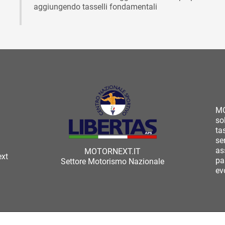
aggiungendo tasselli fondamentali
MO
so
ta
se
as
MOTORNEXT.IT
ext
pa
Settore Motorismo Nazionale
ev
 diritti riservati -