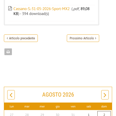
Cassano-S.-31-05-2026-Sport-MX2
(
.pdf,
89,08
KB
) - 394 download(s)
Articolo precedente
Prossimo Articolo
AGOSTO 2026
lun
mar
mer
gio
ven
sab
dom
27
28
29
30
31
1
2