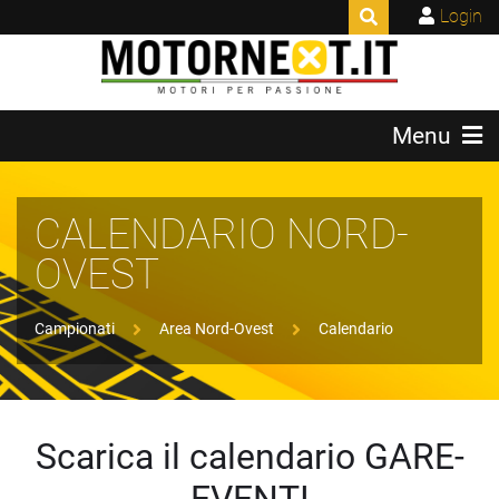
Login
Menu
CALENDARIO NORD-
OVEST
Campionati
Area Nord-Ovest
Calendario
Scarica il calendario GARE-