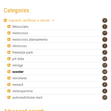
Categories
Impianti certificati e idonei
0
fettucciato
2
motocross
77
motocross allenamento
7
minicross
2
freestyle park
3
pit bike
13
minigp
13
scooter
10
minimoto
10
motard
8
motosportive
4
automobilismo-kart
10