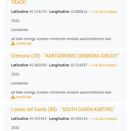
TRACK"
Latitudine
45.514170 -
Longitudine
10.000616
--> vai alla mappa
2026
Lombardia
pit bike
-
minigp
-
scooter
-
minimoto
-
motard
-
automobilismo-kart
certificato
Cremona (CR) - "KARTODROMO CREMONA CIRCUIT"
Latitudine
45.085030 -
Longitudine
10.316037
--> vai alla mappa
2026
Lombardia
pit bike
-
minigp
-
scooter
-
minimoto
-
motard
-
automobilismo-kart
certificato
Lonato del Garda (BS) - "SOUTH GARDA KARTING"
Latitudine
45.425455 -
Longitudine
10.505124
--> vai alla mappa
2026