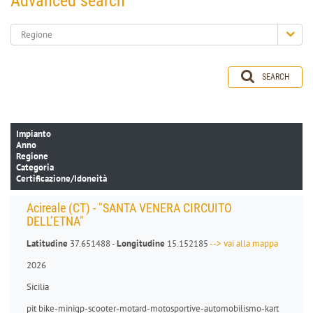
Advanced search
Regione
SEARCH
Impianto
Anno
Regione
Categoria
Certificazione/Idoneità
Acireale (CT) - "SANTA VENERA CIRCUITO
DELL’ETNA"
Latitudine
37.651488 -
Longitudine
15.152185
--> vai alla mappa
2026
Sicilia
pit bike
-
minigp
-
scooter
-
motard
-
motosportive
-
automobilismo-kart