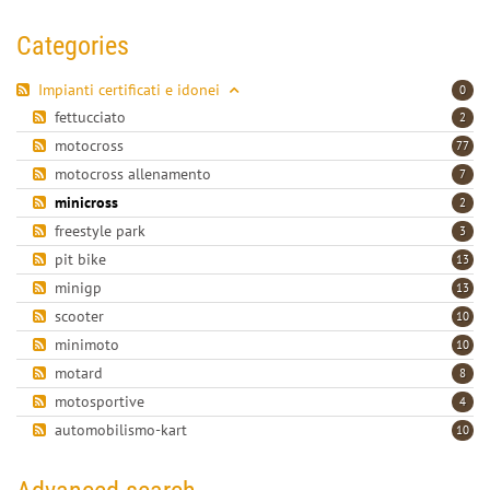
Categories
Impianti certificati e idonei
0
fettucciato
2
motocross
77
motocross allenamento
7
minicross
2
freestyle park
3
pit bike
13
minigp
13
scooter
10
minimoto
10
motard
8
motosportive
4
automobilismo-kart
10