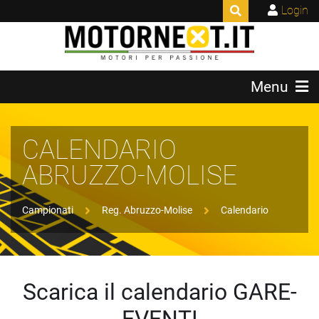
Login
Menu
CALENDARIO
ABRUZZO-MOLISE
Campionati
Reg. Abruzzo-Molise
Calendario
Scarica il calendario GARE-