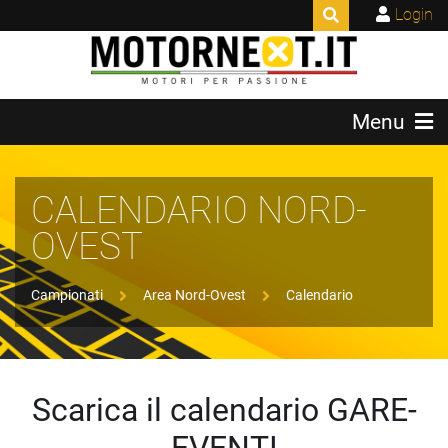
Login
Menu
CALENDARIO NORD-
OVEST
Campionati
Area Nord-Ovest
Calendario
Scarica il calendario GARE-