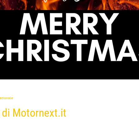
azionale
 di Motornext.it