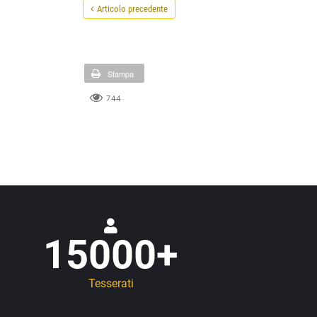
Articolo precedente
Stampa
744
15000
+
Tesserati