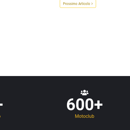
Prossimo Articolo
+
600
+
o
Motoclub