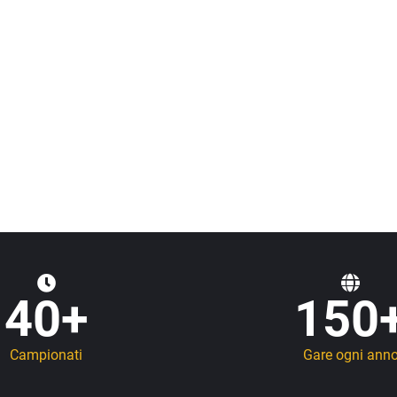
40
+
150
Campionati
Gare ogni ann