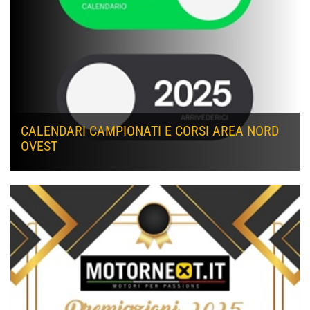
CALENDARI CAMPIONATI E CORSI AREA NORD
OVEST
PUBBLICATI I CALENDARI 2026
https://www.motornext.it/it-it/Campionati/Area-Nord-
Ovest/Calendario